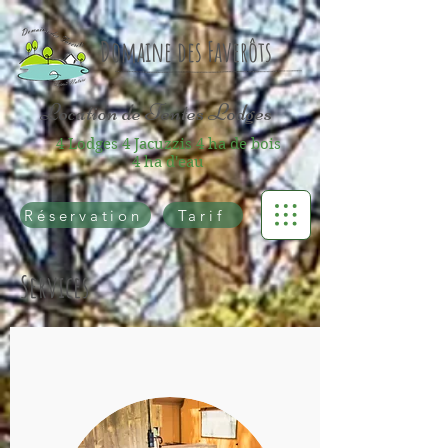
Rechercher
Domaine des Faverôts
Location de Tentes Lodges
4 Lodges 4 Jacuzzis 4 ha de bois
4 ha d'eau
Réservation
Tarif
Services