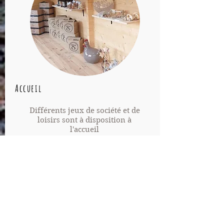
Accueil
Différents jeux de société et de
loisirs sont à disposition à
l'accueil
Location de pédalo et barque
(2€/30min)
Location de Rosalie 2 adultes + 2
enfants (8€/30min)
Pêche
dans nos étangs et kit de
pêche à la vente
Produits locaux: Bières, vins,
terrines
, confitures et miel...
Possibilité de dépôt de valeur