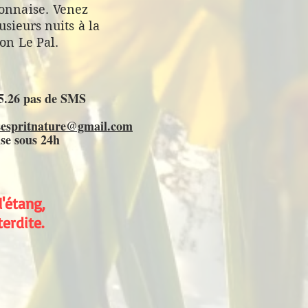
bonnaise.
Venez
usieurs nuits à la
on Le Pal.
75.26 pas de SMS
sespritnature@gmail.com
se sous 24h
'étang,
terdite.