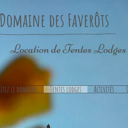
Domaine des Faverôts
Location de Tentes Lodges
4 Lodges 4 Jacuzzis 4 ha de bois 4 ha d'
sitez le domaine
Tentes lodges
Activités