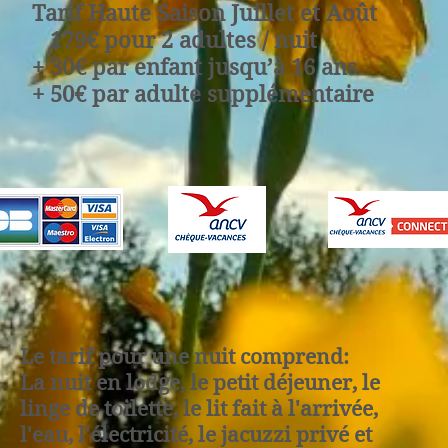
Tarif Haute Saison Juillet et Août
179€ pour 2 adultes / nuit
+ 30€ par enfant jusqu’à 16 ans
+ 50€ par adulte supplémentaire
Le tarif pour une nuit comprend:
La nuit en lodge, le petit déjeuner, le
linge de toilette, le lit fait à l'arrivée,
l'eau, l'électricité, le jacuzzi privé et