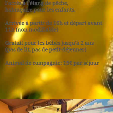
l'accès à l'étang de pêche,
balançoire pour les enfants.
Arrivée à partir de 16h et départ avant
11h (non modifiable)
Gratuit pour les bébés jusqu'à 2 ans
(pas de lit, pas de petit-déjeuner)
Animal de compagnie: 15€ par séjour