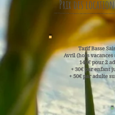
Prix des location
Tarif Basse Sai
Avril (hors vacances 
149€ pour 2 adu
+ 30€ par enfant j
+ 50€ par adulte s