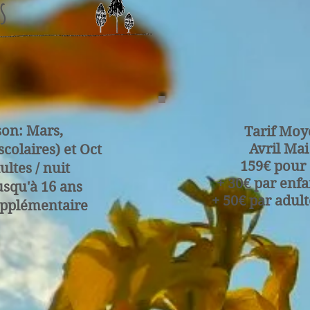
s
son: Mars,
Tarif Moy
Avril Mai
scolaires) et Oct
159€ pour 2
ltes / nuit
+ 30€ par enfa
usqu'à 16 ans
+ 50€ par adul
upplémentaire