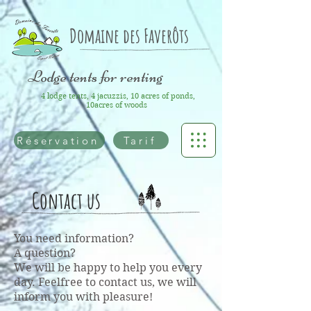
Rechercher
Domaine des Faverôts
Lodge tents for renting
4 lodge tents, 4 jacuzzis, 10 acres of ponds,
10acres of woods
Réservation
Tarif
Contact us
You need information?
A question?
We will be happy to help you every
day. Feelfree to contact us, we will
inform you with pleasure!