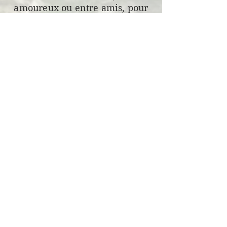
amoureux ou entre amis, pour
des vacances en pleine nature
au coeur de la Sologne
Bourbonnaise.
Venez découvrir
le calme, la
tranquillité, évadez
vous le temps d'une ou
plusieurs nuits à la campagne,
au bord des étangs et à deux
pas du parc d'attraction Le Pal.
La Région Auvergne Rhône Alpes, L'UE et le
Feader soutiennent financièrement l'entreprise