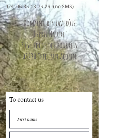
Tel:
06.35.13.75.26
. (no SMS)
Domaine des Faverôts
"Esprit Nature"
3436 route des pourrets
03230 Thiel sur Acolin
To contact us