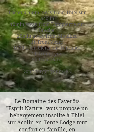
Located 5min away from Thiel sur
Acolin
10min away from Dompierre sur
Bresbe,
20min away from Moulins,
1h from Vichy,
1h30 from Clermont-Ferrand,,
2h from Lyon
3h from Paris
Don't forget your GPS!
Le Domaine des Faverôts
"Esprit Nature" vous propose un
hébergement insolite à Thiel
sur Acolin en Tente Lodge tout
confort en famille, en